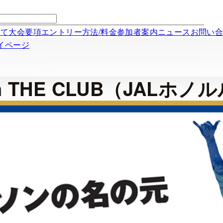
いて
大会要項
エントリー方法/料金
参加者案内
ニュース
お問い
マイページ
athon THE CLUB（J