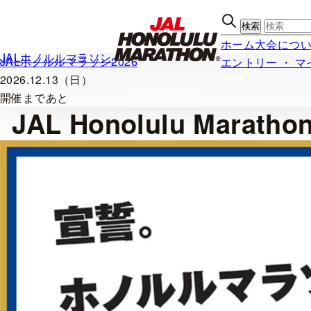
内
容
ホーム
大会につ
を
JALホノルルマラソン
JALホノルルマラソン2026
エントリー ・ 
ス
2026.12.13（日）
キッ
開催まであと
プ
JAL Honolulu Mar