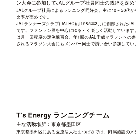
ン大会に参加してJALグループ社員同士の親睦を深め
JALグループ社員によるランニング同好会。主に40～50代
比率が高めです。
JALランナーズクラブ(JALRC)は1985年3月に創部された
です。ファンラン層を中心にゆる～く楽しく活動しています
は月一回程度の定例練習会、年1回のJAL千歳マラソンへの
されるマラソン大会にもメンバー同士で誘い合い参加してい
T’s Energy ランニングチーム
主な活動場所：東京都墨田区
東京都墨田区にある医療法人社団つばさでは、附属施設のメ