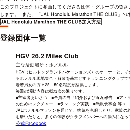
このプロジェクトに参画してくださる団体・グループの皆さま
します。 また、「JAL Honolulu Marathon TH
JAL Honolulu Marathon THE CLUB加入方法
登録団体一覧
HGV 26.2 Miles Club
主な活動場所：ホノルル
HGV（ヒルトングランドバケーションズ）のオーナーと、そ
るホノルル現地集合・解散を基本とするランニングクラブです
老若男女の方々25～50名程度が結集します。
毎回の活動内容は概ね次の通りです。
■主宰者あいさつ ■全員の自己紹介および近況報告 ■アト
のためのレクチャー ■ランニング実践 ■懇親食事会 等々
JALホノルルマラソンを通じて、病気を克服したり、家族の
を磨いたりと、多くの体験がクラブメンバーへの励みになっ
公式Facebook