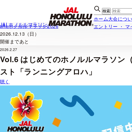
内
容
ホーム
大会につ
を
JALホノルルマラソン
JALホノルルマラソン2026
エントリー ・ 
ス
2026.12.13（日）
キッ
開催まであと
プ
2026.2.27
Vol.6 はじめてのホノルルマラソ
スト「ランニングアロハ」
聴く