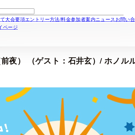
いて
大会要項
エントリー方法/料金
参加者案内
ニュース
お問い
マイページ
ン（前夜） （ゲスト：石井玄）/ ホ