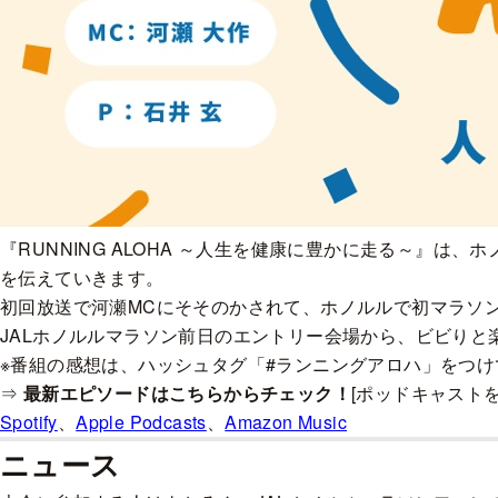
『RUNNING ALOHA ～人生を健康に豊かに走る～』
を伝えていきます。
初回放送で河瀬MCにそそのかされて、ホノルルで初マラソ
JALホノルルマラソン前日のエントリー会場から、ビビり
※番組の感想は、ハッシュタグ「#ランニングアロハ」をつ
⇒
最新エピソードはこちらからチェック！
[ポッドキャストを
Spotify
、
Apple Podcasts
、
Amazon Music
ニュース