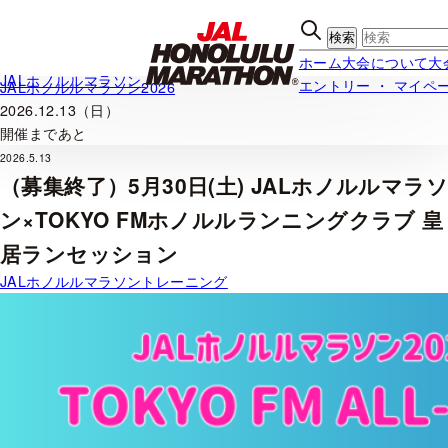
内
容
を
ホーム
大会について
大
ス
JALホノルルマラソン
エントリー ・ マイペ
JALホノルルマラソン2026
キッ
2026.12.13（日）
プ
開催まであと
2026.5.13
（募集終了）5月30日(土) JALホノルルマラソ
ン×TOKYO FMホノルルランニングクラブ 皇
居ランセッション
JALホノルルマラソン
トレーニング