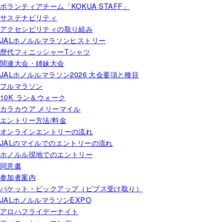
ボランティアチーム「KOKUA STAFF」
サステナビリティ
アクセシビリティの取り組み
JALホノルルマラソンヒストリー
歴代フィニッシャーTシャツ
関連大会・姉妹大会
JALホノルルマラソン2026 大会要項と種目
フルマラソン
10K ラン＆ウォーク
カラカウア メリーマイル
エントリー方法/料金
オンラインエントリーの流れ
JALのマイルでのエントリーの流れ
ホノルル現地でのエントリー
同意書
参加者案内
パケット・ピックアップ（ビブス受け取り）
JALホノルルマラソンEXPO
アロハフライデーナイト